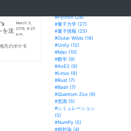
Tags
#Python (28)
's
March 3,
#量子力学 (27)
2019, 8:25
モンを送
#量子情報 (25)
a.m.
#Outer Wilds (16)
#Unity (12)
地方のポケモ
#Mac (10)
#数学 (9)
#AoE2 (9)
#Linux (8)
#Rust (7)
#Bash (7)
#Quantum Zoo (6)
#意識 (5)
#シミュレーション
(5)
#NumPy (5)
#相対論 (4)