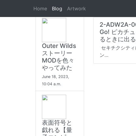
Top 8
#ポケ
Home
Blog
Artwork
2-ADW2A
Go! ピカチ
るときに出る
Outer Wilds
セキチクシティ
ストーリー
ン…
MODを色々
やってみた
June 18, 2023,
10:04 a.m.
表面符号と
戯れる【量