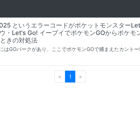
モン
-0025 というエラーコードがポケットモンスターLet
ュウ・Let's Go! イーブイでポケモンGOからポケ
ときの対処法
にはGOパークがあり、ここでポケモンGOで捕まえたカントー
«
Previous
1
»
Next