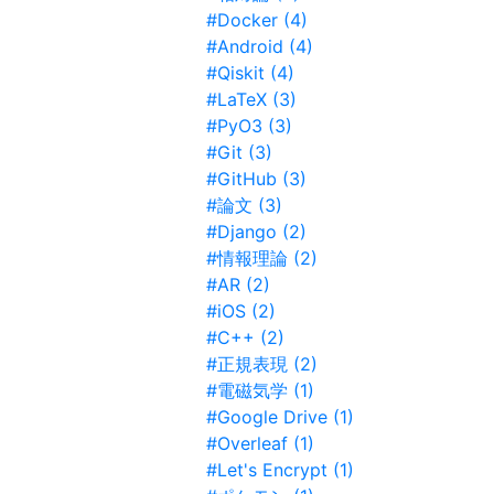
#Docker (4)
#Android (4)
#Qiskit (4)
#LaTeX (3)
#PyO3 (3)
#Git (3)
#GitHub (3)
#論文 (3)
#Django (2)
#情報理論 (2)
#AR (2)
#iOS (2)
#C++ (2)
#正規表現 (2)
#電磁気学 (1)
#Google Drive (1)
#Overleaf (1)
#Let's Encrypt (1)