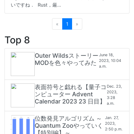
いですね． Rust，厳…
«
Previous
1
»
Next
Top 8
Outer Wildsストーリー
June 18,
2023, 10:04
MODを色々やってみた
a.m.
表面符号と戯れる【量子コ
Dec. 23,
2023,
ンピューター Advent
3:28
Calendar 2023 23 日目】
a.m.
位数発見アルゴリズム ～
Jan. 27,
2023,
Quantum Zooやっていく
2:50 p.m.
【特別編】～