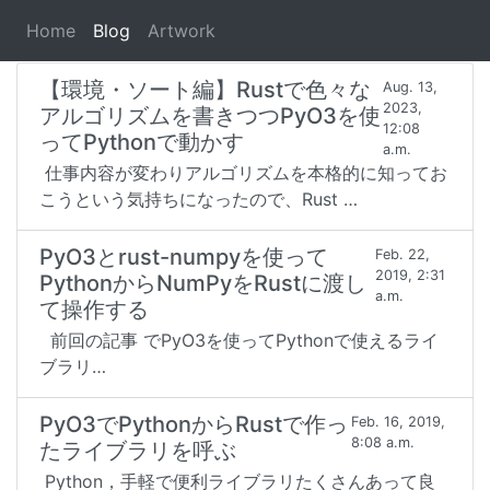
#PyO3
Home
Blog
Artwork
【環境・ソート編】Rustで色々な
Aug. 13,
2023,
アルゴリズムを書きつつPyO3を使
12:08
ってPythonで動かす
a.m.
仕事内容が変わりアルゴリズムを本格的に知ってお
こうという気持ちになったので、Rust …
PyO3とrust-numpyを使って
Feb. 22,
2019, 2:31
PythonからNumPyをRustに渡し
a.m.
て操作する
前回の記事 でPyO3を使ってPythonで使えるライ
ブラリ…
PyO3でPythonからRustで作っ
Feb. 16, 2019,
8:08 a.m.
たライブラリを呼ぶ
Python，手軽で便利ライブラリたくさんあって良