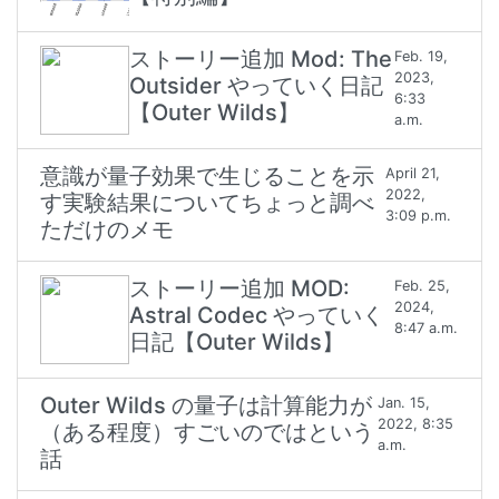
ストーリー追加 Mod: The
Feb. 19,
2023,
Outsider やっていく日記
6:33
【Outer Wilds】
a.m.
意識が量子効果で生じることを示
April 21,
2022,
す実験結果についてちょっと調べ
3:09 p.m.
ただけのメモ
ストーリー追加 MOD:
Feb. 25,
2024,
Astral Codec やっていく
8:47 a.m.
日記【Outer Wilds】
Outer Wilds の量子は計算能力が
Jan. 15,
2022, 8:35
（ある程度）すごいのではという
a.m.
話