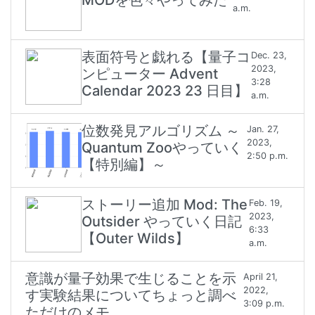
MODを色々やってみた
a.m.
表面符号と戯れる【量子コ
Dec. 23,
2023,
ンピューター Advent
3:28
Calendar 2023 23 日目】
a.m.
位数発見アルゴリズム ～
Jan. 27,
2023,
Quantum Zooやっていく
2:50 p.m.
【特別編】～
ストーリー追加 Mod: The
Feb. 19,
2023,
Outsider やっていく日記
6:33
【Outer Wilds】
a.m.
意識が量子効果で生じることを示
April 21,
2022,
す実験結果についてちょっと調べ
3:09 p.m.
ただけのメモ