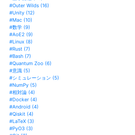
#Outer Wilds (16)
#Unity (12)
#Mac (10)
#数学 (9)
#AoE2 (9)
#Linux (8)
#Rust (7)
#Bash (7)
#Quantum Zoo (6)
#意識 (5)
#シミュレーション (5)
#NumPy (5)
#相対論 (4)
#Docker (4)
#Android (4)
#Qiskit (4)
#LaTeX (3)
#PyO3 (3)