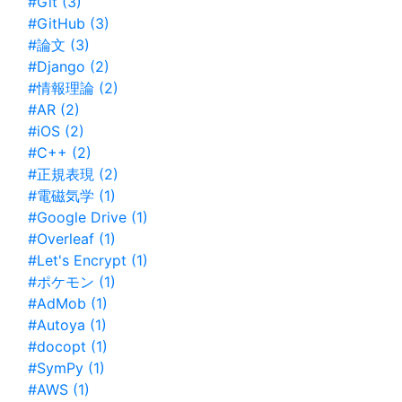
#Git (3)
#GitHub (3)
#論文 (3)
#Django (2)
#情報理論 (2)
#AR (2)
#iOS (2)
#C++ (2)
#正規表現 (2)
#電磁気学 (1)
#Google Drive (1)
#Overleaf (1)
#Let's Encrypt (1)
#ポケモン (1)
#AdMob (1)
#Autoya (1)
#docopt (1)
#SymPy (1)
#AWS (1)