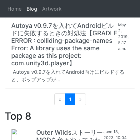
#Autoya
Home
Blog
Artwork
Autoya v0.9.7を入れてAndroidビル
May
2,
ドに失敗するときの対処法【GRADLE
2019,
ERROR : colliding-package-names
5:17
Error: A library uses the same
a.m.
package as this project:
com.unity3d.player】
Autoya v0.9.7を入れてAndroid向けにビルドする
と、ポップアップが…
«
Previous
1
»
Next
Top 8
Outer Wildsストーリー
June 18,
2023, 10:04